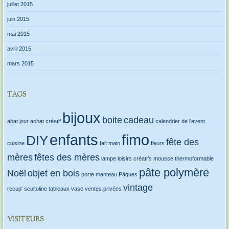
juillet 2015
juin 2015
mai 2015
avril 2015
mars 2015
TAGS
bijoux
boite
cadeau
abat jour
achat créatif
calendrier de l'avent
enfants
fimo
DIY
fête des
cuisine
fait main
fleurs
mères
fêtes des mères
lampe
loisirs créatifs
mousse thermoformable
pâte polymère
Noël
objet en bois
porte manteau
Pâques
vintage
recup'
scultoline
tableaux
vase
ventes privées
VISITEURS