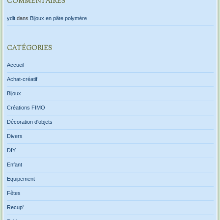
COMMENTAIRES
ydit
dans
Bijoux en pâte polymère
CATÉGORIES
Accueil
Achat-créatif
Bijoux
Créations FIMO
Décoration d'objets
Divers
DIY
Enfant
Equipement
Fêtes
Recup'