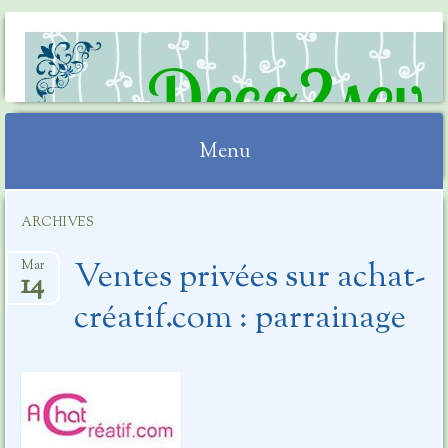
DECO2SEV
Menu
Aller
ARCHIVES
au
contenu
Ventes privées sur achat-
Mar
14
créatif.com : parrainage