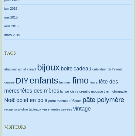
juin 2015
mai 2015
avril 2015
mars 2015
TAGS
bijoux
boite
cadeau
abat jour
achat créatif
calendrier de l'avent
enfants
fimo
DIY
fête des
cuisine
fait main
fleurs
mères
fêtes des mères
lampe
loisirs créatifs
mousse thermoformable
pâte polymère
Noël
objet en bois
porte manteau
Pâques
vintage
recup'
scultoline
tableaux
vase
ventes privées
VISITEURS