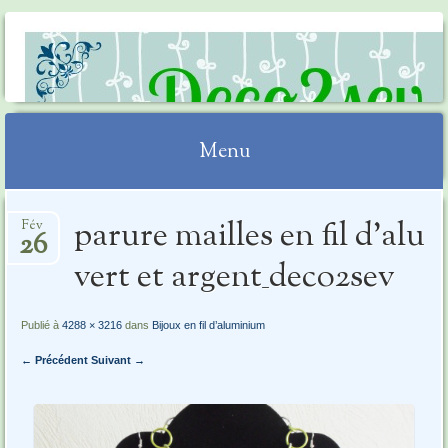
DECO2SEV
Menu
Aller
parure mailles en fil d’alu
Fév
au
26
contenu
vert et argent_deco2sev
Publié à
4288 × 3216
dans
Bijoux en fil d’aluminium
← Précédent
Suivant →