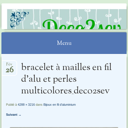
DECO2SEV
Menu
Aller
bracelet à mailles en fil
Fév
au
26
contenu
d’alu et perles
multicolores_deco2sev
Publié à
4288 × 3216
dans
Bijoux en fil d’aluminium
Suivant →