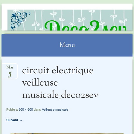
DECO2SEV
Menu
Aller
circuit electrique
Mar
au
5
contenu
veilleuse
musicale_deco2sev
Publié à
800 × 600
dans
Veilleuse musicale
Suivant →