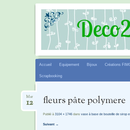
DECO2SEV
Aller
Accueil
Equipement
Bijoux
Créations FIM
au
Scrapbooking
contenu
fleurs pâte polymere
Mar
12
Publié à
3104 × 1746
dans
vase à base de bouteille de sirop e
Suivant →