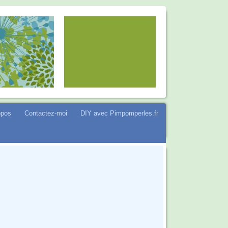
opos
Contactez-moi
DIY avec Pimpomperles.fr