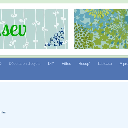
O
Décoration d’objets
DIY
Fêtes
Recup’
Tableaux
A pr
n fer