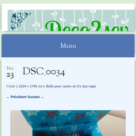
DECO2SEV
Menu
Aller
DSC_0034
Mai
au
23
contenu
Publié à
3104 × 1746
dans
Boîte pour cartes en It’z duct tape
← Précédent
Suivant →