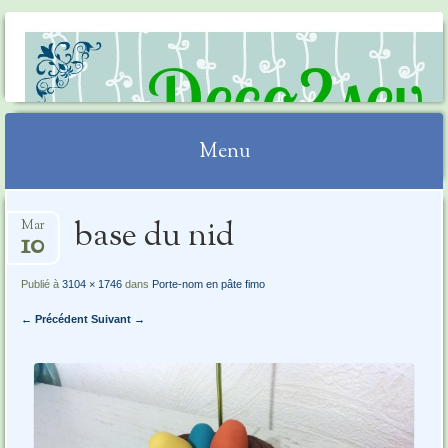
DECO2SEV
Menu
Aller
base du nid
Mar
au
10
contenu
Publié à
3104 × 1746
dans
Porte-nom en pâte fimo
← Précédent
Suivant →