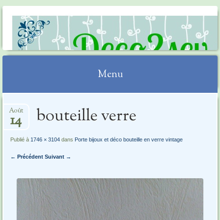
DECO2SEV
Menu
Aller
bouteille verre
Août
au
14
contenu
Publié à
1746 × 3104
dans
Porte bijoux et déco bouteille en verre vintage
← Précédent
Suivant →