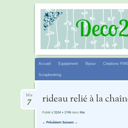
DECO2SEV
Aller
Accueil
Equipement
Bijoux
Créations FIM
au
Scrapbooking
contenu
rideau relié à la chaîn
Mai
7
Publié à
3104 × 1746
dans
Mai
← Précédent
Suivant →