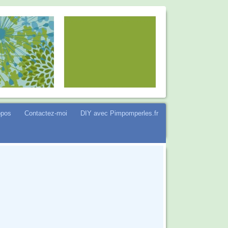
opos
Contactez-moi
DIY avec Pimpomperles.fr