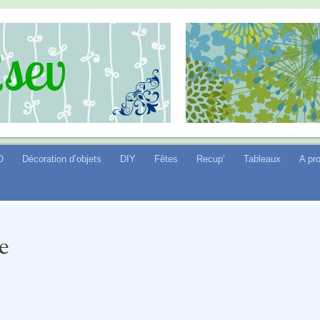
O
Décoration d’objets
DIY
Fêtes
Recup’
Tableaux
A pr
e