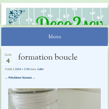
DECO2SEV
Menu
Aller
formation boucle
Août
au
4
contenu
Publié à
3104 × 1746
dans
Juillet
← Précédent
Suivant →