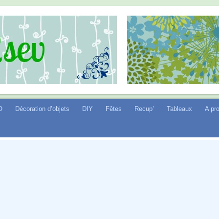
O
Décoration d’objets
DIY
Fêtes
Recup’
Tableaux
A pr