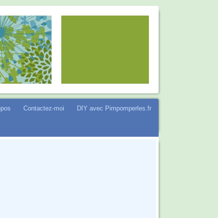
opos
Contactez-moi
DIY avec Pimpomperles.fr