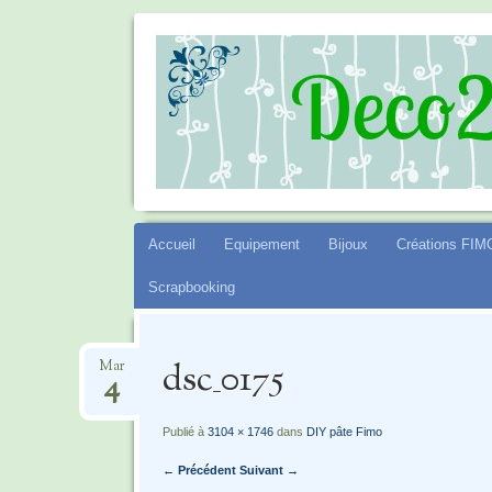
DECO2SEV
Aller
Accueil
Equipement
Bijoux
Créations FIM
au
Scrapbooking
contenu
dsc_0175
Mar
4
Publié à
3104 × 1746
dans
DIY pâte Fimo
← Précédent
Suivant →