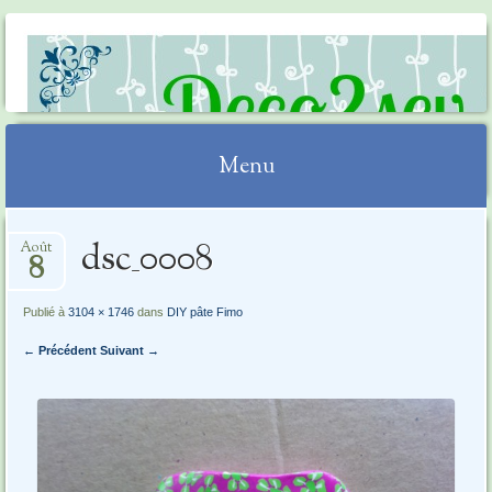
DECO2SEV
Menu
Aller
dsc_0008
Août
au
8
contenu
Publié à
3104 × 1746
dans
DIY pâte Fimo
← Précédent
Suivant →