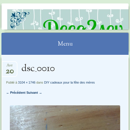
DECO2SEV
Menu
Aller
dsc_0010
Avr
au
20
contenu
Publié à
3104 × 1746
dans
DIY cadeaux pour la fête des mères
← Précédent
Suivant →