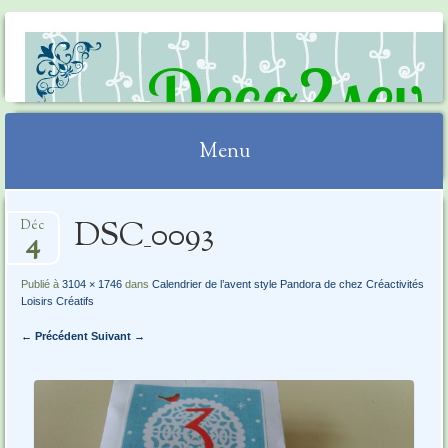
DECO2SEV
Menu
Aller
DSC_0093
Déc
au
4
contenu
Publié à
3104 × 1746
dans
Calendrier de l’avent style Pandora de chez Créactivités
Loisirs Créatifs
← Précédent
Suivant →