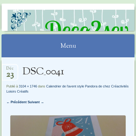
DECO2SEV
Menu
Aller
DSC_0041
Déc
au
23
contenu
Publié à
3104 × 1746
dans
Calendrier de l’avent style Pandora de chez Créactivités
Loisirs Créatifs
← Précédent
Suivant →