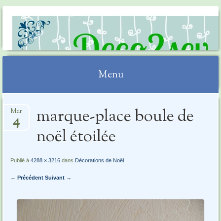
DECO2SEV
Menu
Aller
marque-place boule de
Mar
au
4
contenu
noël étoilée
Publié à
4288 × 3216
dans
Décorations de Noël
← Précédent
Suivant →