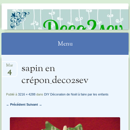
DECO2SEV
Menu
Aller
sapin en
Mar
au
4
contenu
crépon_deco2sev
Publié à
3216 × 4288
dans
DIY Décoration de Noël à faire par les enfants
← Précédent
Suivant →