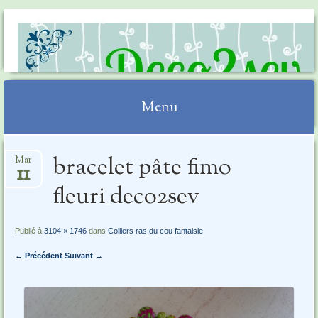
DECO2SEV
Menu
Aller
bracelet pâte fimo
Mar
au
11
contenu
fleuri_deco2sev
Publié à
3104 × 1746
dans
Colliers ras du cou fantaisie
← Précédent
Suivant →