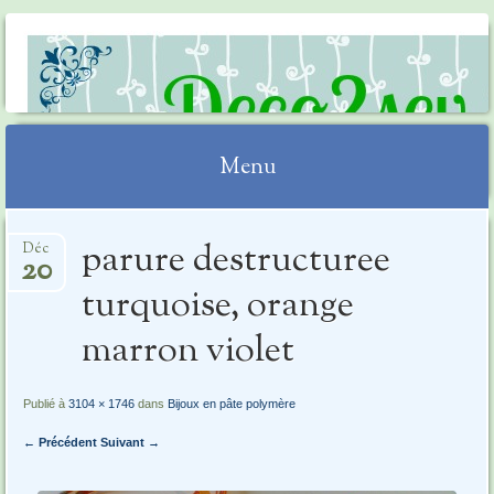
DECO2SEV
Menu
Aller
parure destructuree
Déc
au
20
contenu
turquoise, orange
marron violet
Publié à
3104 × 1746
dans
Bijoux en pâte polymère
← Précédent
Suivant →