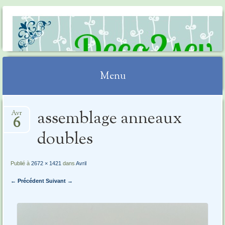
DECO2SEV
Menu
Aller
assemblage anneaux
Avr
au
6
contenu
doubles
Publié à
2672 × 1421
dans
Avril
← Précédent
Suivant →