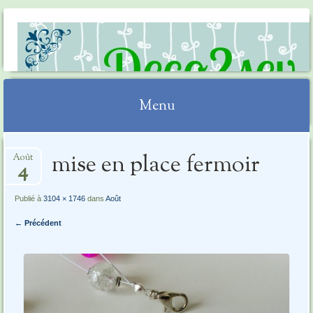
DECO2SEV
Menu
Aller
mise en place fermoir
Août
au
4
contenu
Publié à
3104 × 1746
dans
Août
← Précédent