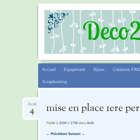
DECO2SEV
Aller
Accueil
Equipement
Bijoux
Créations FIM
au
Scrapbooking
contenu
mise en place 1ere per
Août
4
Publié à
3104 × 1746
dans
Août
← Précédent
Suivant →