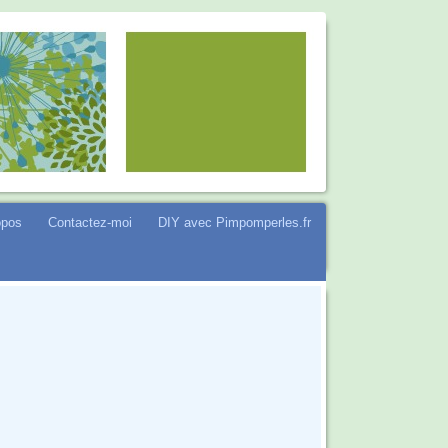
opos
Contactez-moi
DIY avec Pimpomperles.fr