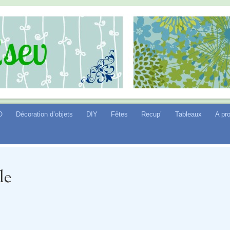
O
Décoration d’objets
DIY
Fêtes
Recup’
Tableaux
A pr
le