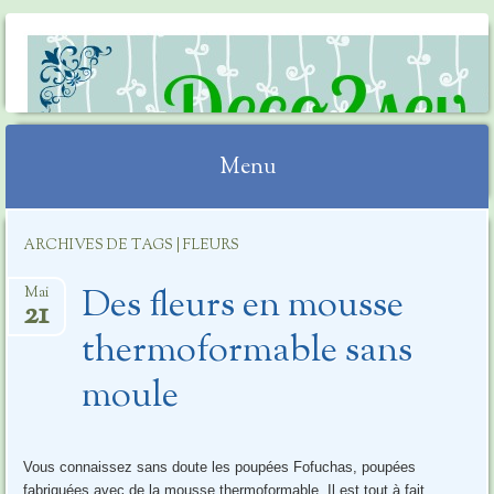
DECO2SEV
Menu
Aller
ARCHIVES DE TAGS | FLEURS
au
contenu
Des fleurs en mousse
Mai
21
thermoformable sans
moule
Vous connaissez sans doute les poupées Fofuchas, poupées
fabriquées avec de la mousse thermoformable. Il est tout à fait