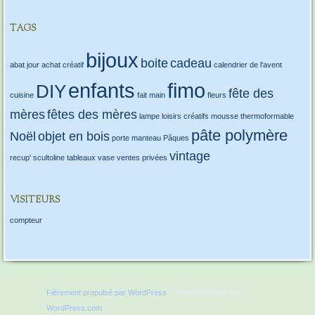
TAGS
bijoux
boite
cadeau
abat jour
achat créatif
calendrier de l'avent
enfants
fimo
DIY
fête des
cuisine
fait main
fleurs
mères
fêtes des mères
lampe
loisirs créatifs
mousse thermoformable
pâte polymère
Noël
objet en bois
porte manteau
Pâques
vintage
recup'
scultoline
tableaux
vase
ventes privées
VISITEURS
compteur
Fièrement propulsé par WordPress
|
Thème Bouquet par
WordPress.com
.