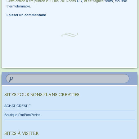
Cette entrée a été publiée le 21 mai 2016 dans
DIY
, et est taguée
fleurs
,
mousse
thermoformable
.
Laisser un commentaire
Navigation des articles
SITES POUR BONS PLANS CREATIFS
ACHAT-CREATIF
Boutique PimPomPerles
SITES À VISITER