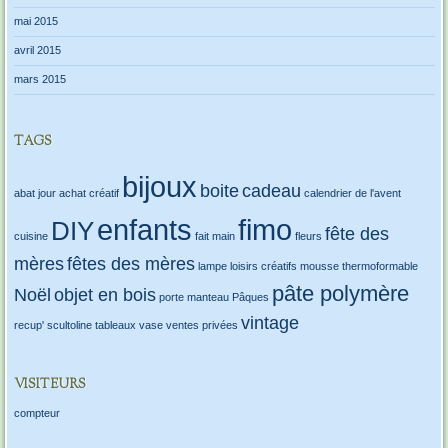
mai 2015
avril 2015
mars 2015
TAGS
bijoux
boite
cadeau
abat jour
achat créatif
calendrier de l'avent
enfants
fimo
DIY
fête des
cuisine
fait main
fleurs
mères
fêtes des mères
lampe
loisirs créatifs
mousse thermoformable
pâte polymère
Noël
objet en bois
porte manteau
Pâques
vintage
recup'
scultoline
tableaux
vase
ventes privées
VISITEURS
compteur