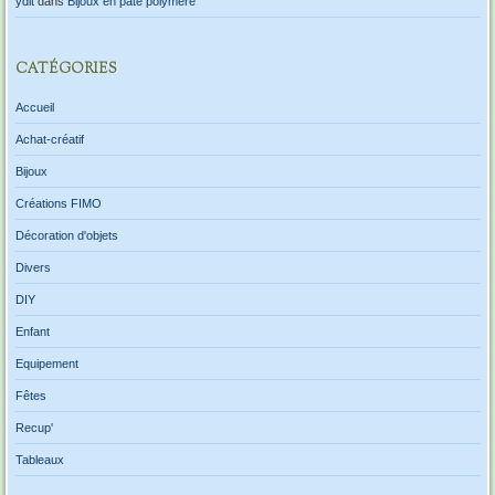
ydit
dans
Bijoux en pâte polymère
CATÉGORIES
Accueil
Achat-créatif
Bijoux
Créations FIMO
Décoration d'objets
Divers
DIY
Enfant
Equipement
Fêtes
Recup'
Tableaux