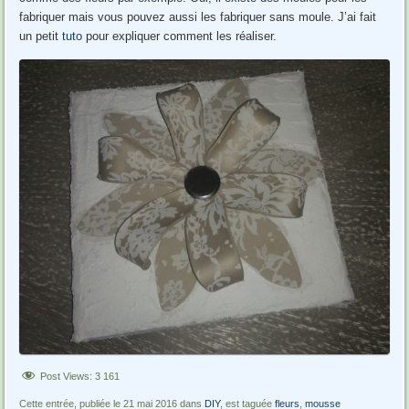
fabriquer mais vous pouvez aussi les fabriquer sans moule. J’ai fait
un petit
tuto
pour expliquer comment les réaliser.
Post Views:
3 161
Cette entrée, publiée le 21 mai 2016 dans
DIY
, est taguée
fleurs
,
mousse