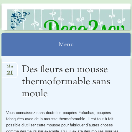
DECO2SEV
Menu
Aller
Des fleurs en mousse
Mai
au
21
contenu
thermoformable sans
moule
Vous connaissez sans doute les poupées Fofuchas, poupées
fabriquées avec de la mousse thermoformable. Il est tout à fait
possible d’utiliser cette mousse pour fabriquer d’autres choses
comme des fleurs par exemple. Oui, il existe des moules pour les