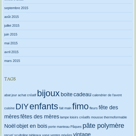
septembre 2015
août 2015
juillet 2015
juin 2015
mai 2015
avril 2015
mars 2015
TAGS
bijoux
boite
cadeau
abat jour
achat créatif
calendrier de l'avent
enfants
fimo
DIY
fête des
cuisine
fait main
fleurs
mères
fêtes des mères
lampe
loisirs créatifs
mousse thermoformable
pâte polymère
Noël
objet en bois
porte manteau
Pâques
vintage
recup'
scultoline
tableaux
vase
ventes privées