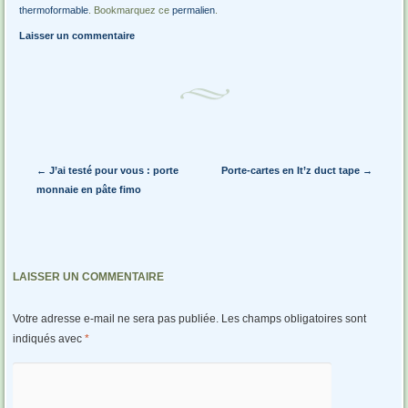
thermoformable
. Bookmarquez ce
permalien
.
Laisser un commentaire
Navigation des articles
←
J’ai testé pour vous : porte
Porte-cartes en It’z duct tape
→
monnaie en pâte fimo
LAISSER UN COMMENTAIRE
Votre adresse e-mail ne sera pas publiée.
Les champs obligatoires sont
indiqués avec
*